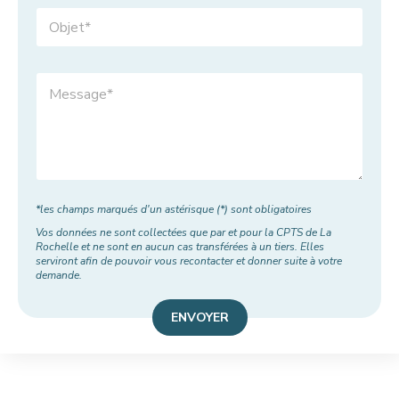
f
O
e
b
s
j
s
e
i
M
t
o
e
*
n
s
*
s
a
g
e
*
*les champs marqués d'un astérisque (*) sont obligatoires
Vos données ne sont collectées que par et pour la CPTS de La
Rochelle et ne sont en aucun cas transférées à un tiers. Elles
serviront afin de pouvoir vous recontacter et donner suite à votre
demande.
ENVOYER