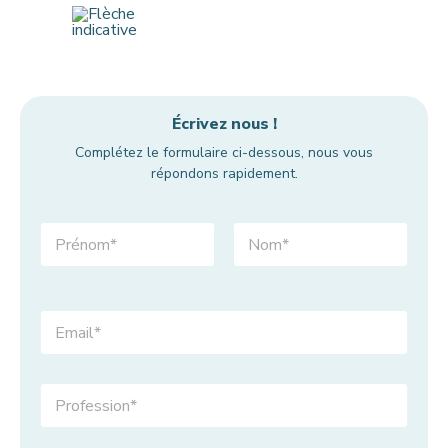
Écrivez nous !
Complétez le formulaire ci-dessous, nous vous
répondons rapidement.
P
r
é
Nom
n
Prénom
o
E
m
m
&
a
N
i
o
P
l
m
r
*
*
o